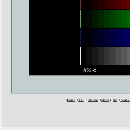
[Home]
[TTL]
[Albums]
[Stereo]
[Art]
[Books 