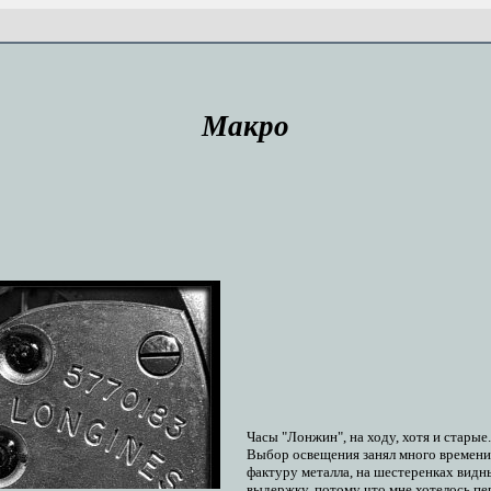
Макро
Часы "Лонжин", на ходу, хотя и старые.
Выбор освещения занял много времени,
фактуру металла, на шестеренках видн
выдержку, потому что мне хотелось пе