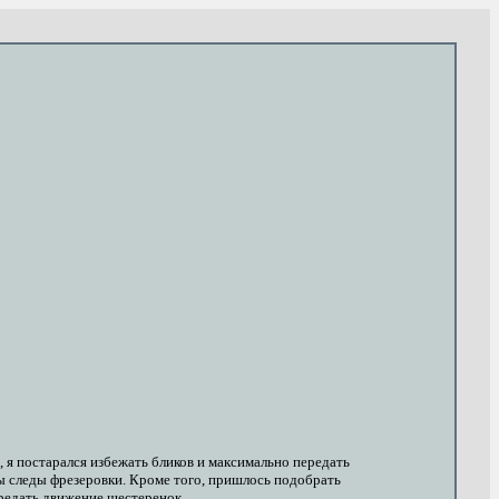
 я постарался избежать бликов и максимально передать
ы следы фрезеровки. Кроме того, пришлось подобрать
редать движение шестеренок.