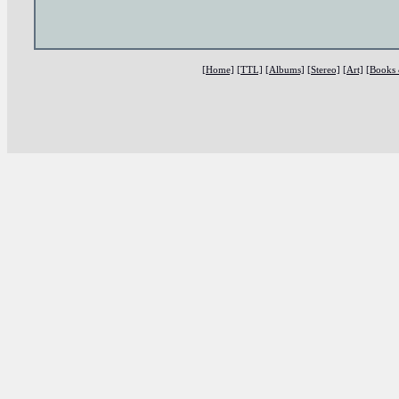
[Home]
[TTL]
[Albums]
[Stereo]
[Art]
[Books 