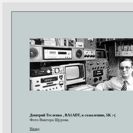
Дмитрий Тесленко , RA1ADT, к сожалению, SK :-(
Фото Виктора Щурова.
Назад