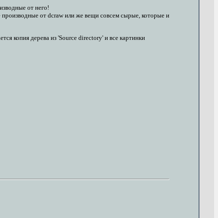
изводные от него!
же производные от dcraw или же вещи совсем сырые, которые и
я копия дерева из 'Source directory' и все картинки