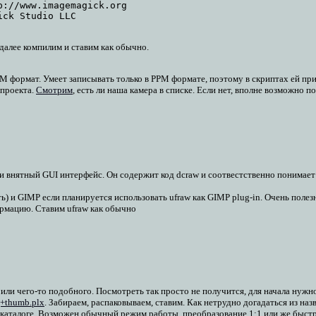
://www.imagemagick.org

 далее компилим и ставим как обычно.
 формат. Умеет записывать только в PPM формате, поэтому в скриптах ей при
 проекта.
Смотрим
, есть ли наша камера в списке. Если нет, вполне возможно
 внятный GUI интерфейс. Он содержит код dcraw и соотвестственно понимает 
ть) и GIMP если планируется использовать ufraw как GIMP plug-in. Очень полез
ормацию. Ставим ufraw как обычно
ли чего-то подобного. Посмотреть так просто не получится, для начала нужно
+thumb.plx
. Забираем, распаковываем, ставим. Как нетрудно догадаться из наз
 каталоге. Возможен обычный режим работы, преобразование 1:1 или же быстр