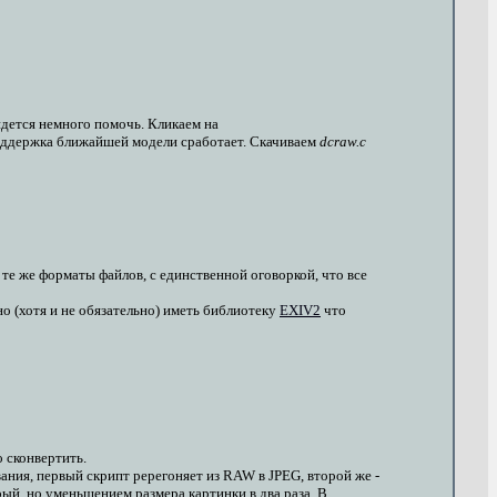
дется немного помочь. Кликаем на
 поддержка ближайшей модели сработает. Скачиваем
dcraw.c
те же форматы файлов, с единственной оговоркой, что все
но (хотя и не обязательно) иметь библиотеку
EXIV2
что
 сконвертить.
вания, первый скрипт ререгоняет из RAW в JPEG, второй же -
ый, но уменьшением размера картинки в два раза. В