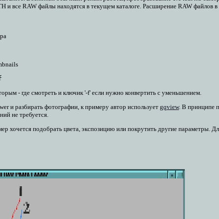
и все RAW файлы находятся в текущем каталоге. Расширение RAW файлов в приме
ера
mbnails
рым - где смотреть и ключик '-f' если нужно конвертить с уменьшением.
ewer и разбирать фотографии, к примеру автор использует
gqview
. В принципе 
ний не требуется.
р хочется подобрать цвета, экспозицию или покрутить другие параметры. Для