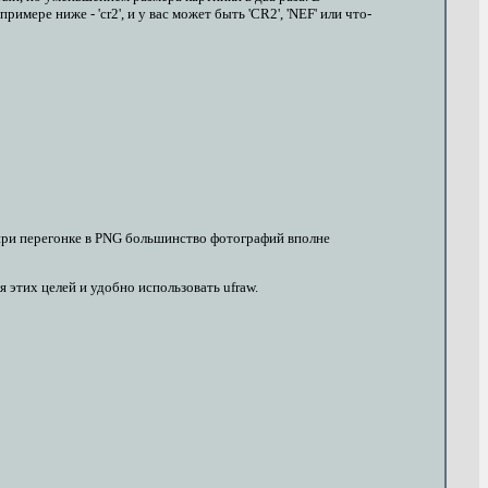
ре ниже - 'cr2', и у вас может быть 'CR2', 'NEF' или что-
при перегонке в PNG большинство фотографий вполне
 этих целей и удобно использовать ufraw.