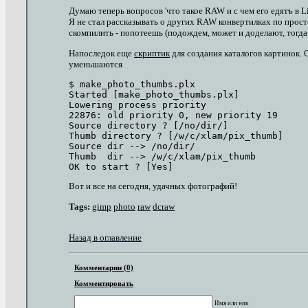
Думаю теперь вопросов 'что такое RAW и с чем его едятъ в L
Я не стал рассказывать о других RAW конвертилках по просто
скомпилить - попотеешь (подождем, может и доделают, тогда
Напоследок еще
скриптик
для создания каталогов картинок. О
уменьшаются
$ make_photo_thumbs.plx 

Started [make_photo_thumbs.plx]

Lowering process priority

22876: old priority 0, new priority 19

Source directory ? [/no/dir/]

Thumb directory ? [/w/c/xlam/pix_thumb]

Source dir --> /no/dir/ 

Thumb  dir --> /w/c/xlam/pix_thumb 

Вот и все на сегодня, удачных фотографий!
Tags:
gimp
photo
raw
dcraw
Назад в оглавление