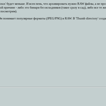
inux' будет меньше. И ясен пень, что архивировать нужно RAW файлы, а не про
й причине - либо это бинари без исходников (такое сразу в сад), либо все те 
 посмотрим).
н понимает популярные форматы (JPEG/PNG) и RAW. В 'Thumb directory' создаетс