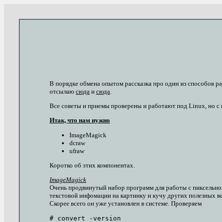
В порядке обмена опытом рассказка про один из способов р
отсылаю
сюда
и
сюда
.
Все советы и приемы проверены и работают под Linux, но с
Итак, что нам нужно
ImageMagick
dcraw
ufraw
Коротко об этих компонентах.
ImageMagick
Очень продвинутый набор программ для работы с пиксельно
текстовой инфомации на картинку и кучу других полезных в
Скорее всего он уже установлен в системе. Проверяем
# convert -version
