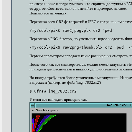
примерах ниже я подразумеваю, что скрипты доступны в PATH 
то другое. Соответственно поменяйте в примерах на свое.
Поясню все на кошках.
Перегонка всех CR2 фотографий в JPEG с сохранением разм
Перегонка в PNG, быстро, но уменьшить вдвое и сделать thu
Первым параметром передаем какие расширения смотреть, вто
После того как все сконвертилось, можно смело запускать vi
пригодны для распечатки и никаких дополнительных заклина
Но иногда требуются более утонченные магипуляции. Наприме
Запускаем (конвертим файл 'img_7832.cr2')
У меня все выглядит примерно так