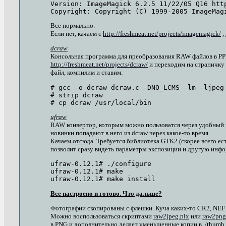
Version: ImageMagick 6.2.5 11/22/05 Q16 http
Все нормально.
Если нет, качаем с
http://freshmeat.net/projects/imagemagick/
,
dcraw
Консольная программа для преобразования RAW файлов в PPM
http://freshmeat.net/projects/dcraw/
и переходим на страничку
файл, компилим и ставим:
# gcc -o dcraw dcraw.c -DNO_LCMS -lm -ljpeg

# strip dcraw

ufraw
RAW конвертор, которым можно пользоватся через удобный и
новинки попадают в него из dcraw через какое-то время.
Качаем
отсюда
. Требуется библиотека GTK2 (скорее всего ес
позволит сразу видеть параметры экспозиции и другую инф
ufraw-0.12.1# ./configure

ufraw-0.12.1# make

Все настроено и готово. Что дальше?
Фотографии скопированы с флешки. Куча каких-то CR2, NEF и
Можно воспользоваться скриптами
raw2jpeg.plx
или
raw2png
в PNG и дополнительно делает уменьшенные копии в ./thumb